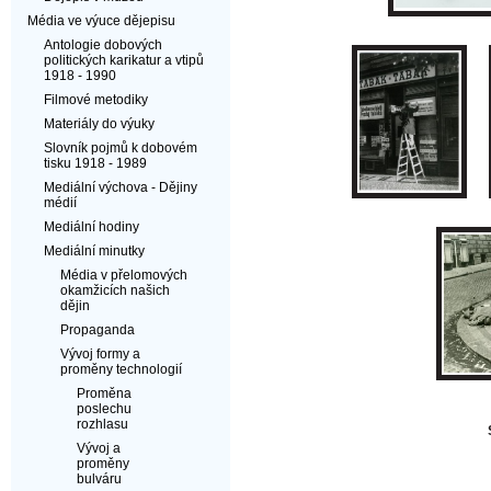
Média ve výuce dějepisu
Antologie dobových
politických karikatur a vtipů
1918 - 1990
Filmové metodiky
Materiály do výuky
Slovník pojmů k dobovém
tisku 1918 - 1989
Mediální výchova - Dějiny
médií
Mediální hodiny
Mediální minutky
Média v přelomových
okamžicích našich
dějin
Propaganda
Vývoj formy a
proměny technologií
Proměna
poslechu
rozhlasu
Vývoj a
proměny
bulváru