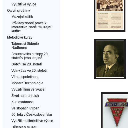
Využití ve výuce
Otevři si dějiny
Muzejní kufřík
Příklady dobré praxe k
interaktivní sadě "muzejní
kufřík"
Metodické kurzy
Tajemství Sidonie
Nádherné
Broumovsko a stopy 20.
století v jeho krajině
Dotkni se 20. století
Volný čas ve 20. století
Víra a společnost
Moderní technologie
Využití filmu ve výuce
Život na hranicích
Kult osobnosti
Ve stopách utrpení
50. léta v Československu
Využití multimédií ve výuce
Dějepis v muzeu