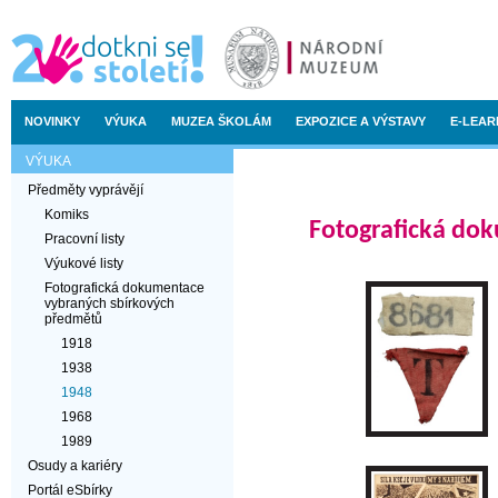
NOVINKY
VÝUKA
MUZEA ŠKOLÁM
EXPOZICE A VÝSTAVY
E-LEAR
VÝUKA
Předměty vyprávějí
Komiks
Fotografická do
Pracovní listy
Výukové listy
Fotografická dokumentace
vybraných sbírkových
předmětů
1918
1938
1948
1968
1989
Osudy a kariéry
Portál eSbírky