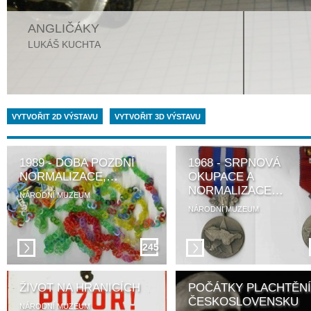
ANGLIČÁKY
LUKÁŠ KUCHTA
VYTVOŘIT 2D VÝSTAVU
VYTVOŘIT 3D VÝSTAVU
1989 - DOBA POZDNÍ
1968 - SRPNOVÁ
NORMALIZACE,…
OKUPACE A
NORMALIZACE…
NÁRODNÍ MUZEUM
NÁRODNÍ MUZEUM
245
ŽIVOT NA HRANICÍCH
POČÁTKY PLACHTĚNÍ
ČESKOSLOVENSKU
NÁRODNÍ MUZEUM