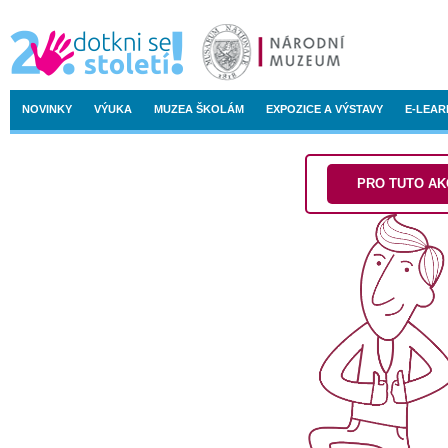
NOVINKY
VÝUKA
MUZEA ŠKOLÁM
EXPOZICE A VÝSTAVY
E-LEAR
PRO TUTO AKC