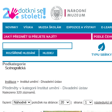
NOVINKY
VÝUKA
MUZEA ŠKOLÁM
EXPOZICE A VÝSTAVY
E-LEAR
JAKÝ PŘEDMĚT SI PŘEJETE NAJÍT?
PODLE ČEH
ROZŠÍŘENÉ HLEDÁNÍ
TYPU SBÍRKY
Podkategorie
Scénografická
Instituce
>
Institut umění - Divadelní ústav
Předměty v kategorii Institut umění - Divadelní ústav
Nalezeno 320 záznamů.
řazení:
položek na stránce:
|
strana:
následující s