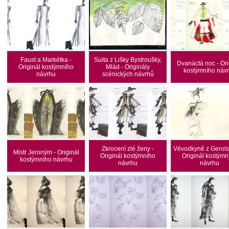
Faust a Markétka -
Suita z Lišky Bystroušky,
Dvanáctá noc - Ori
Originál kostýmního
Mlád - Originály
kostýmního náv
návrhu
scénických návrhů
Zkrocení zlé ženy -
Vévodkyně z Gerolst
Mistr Jeroným - Originál
Originál kostýmního
Originál kostýmn
kostýmního návrhu
návrhu
návrhu