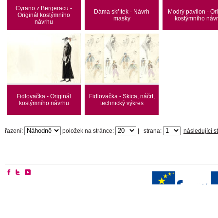
Cyrano z Bergeracu -
Dáma skřítek - Návrh
Modrý pavilon - Ori
Originál kostýmního
masky
kostýmního náv
návrhu
Fidlovačka - Originál
Fidlovačka - Skica, náčrt,
kostýmního návrhu
technický výkres
řazení:
položek na stránce:
|
strana:
následující s