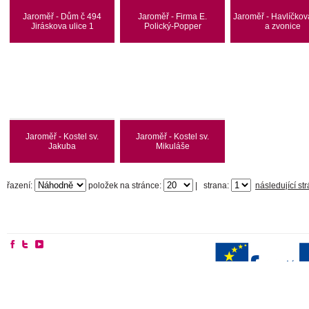
Jaroměř - Dům č 494
Jaroměř - Firma E.
Jaroměř - Havlíčkov
Jiráskova ulice 1
Polický-Popper
a zvonice
Jaroměř - Kostel sv.
Jaroměř - Kostel sv.
Jakuba
Mikuláše
řazení:
položek na stránce:
|
strana:
následující st