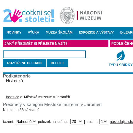
NOVINKY
VÝUKA
MUZEA ŠKOLÁM
EXPOZICE A VÝSTAVY
E-LEAR
JAKÝ PŘEDMĚT SI PŘEJETE NAJÍT?
PODLE ČEH
ROZŠÍŘENÉ HLEDÁNÍ
TYPU SBÍRKY
Podkategorie
Historická
Instituce
>
Městské muzeum v Jaroměři
Předměty v kategorii Městské muzeum v Jaroměři
Nalezeno 88 záznamů.
řazení:
položek na stránce:
|
strana:
následující st