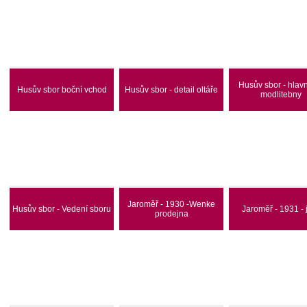
Husův sbor - hlavn
Husův sbor boční vchod
Husův sbor - detail oltáře
modlitebny
Jaroměř - 1930 -Wenke
Husův sbor - Vedení sboru
Jaroměř - 1931 - 
prodejna