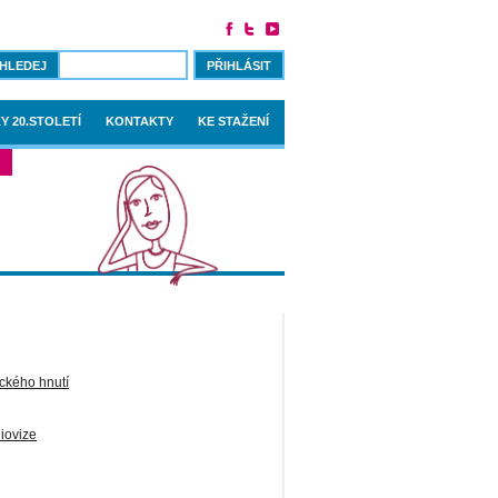
PŘIHLÁSIT
Y 20.STOLETÍ
KONTAKTY
KE STAŽENÍ
ckého hnutí
diovize