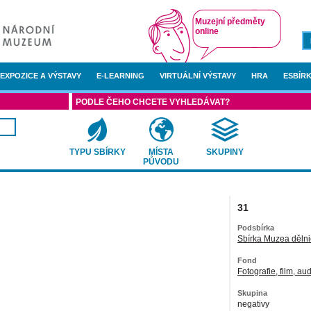
Muzejní předměty
online
EXPOZICE A VÝSTAVY
E-LEARNING
VIRTUÁLNÍ VÝSTAVY
HRA
ESBÍRK
PODLE ČEHO CHCETE VYHLEDÁVAT?
TYPU SBÍRKY
MÍSTA
SKUPINY
PŮVODU
31
Podsbírka
Sbírka Muzea dělni
Fond
Fotografie, film, au
Skupina
negativy