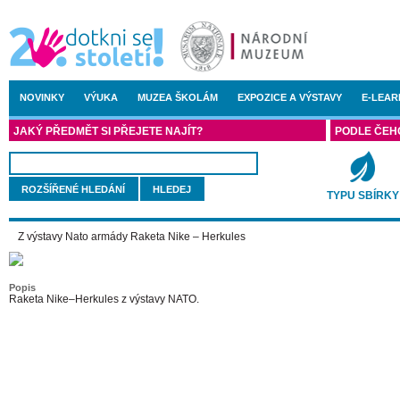
NOVINKY
VÝUKA
MUZEA ŠKOLÁM
EXPOZICE A VÝSTAVY
E-LEAR
JAKÝ PŘEDMĚT SI PŘEJETE NAJÍT?
PODLE ČEH
ROZŠÍŘENÉ HLEDÁNÍ
TYPU SBÍRKY
Z výstavy Nato armády Raketa Nike – Herkules
Popis
Raketa Nike–Herkules z výstavy NATO.