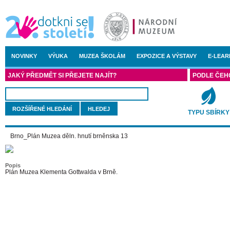
NOVINKY
VÝUKA
MUZEA ŠKOLÁM
EXPOZICE A VÝSTAVY
E-LEAR
JAKÝ PŘEDMĚT SI PŘEJETE NAJÍT?
PODLE ČEH
ROZŠÍŘENÉ HLEDÁNÍ
TYPU SBÍRKY
Brno_Plán Muzea děln. hnutí brněnska 13
Popis
Plán Muzea Klementa Gottwalda v Brně.