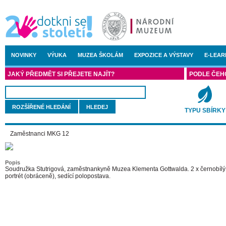
NOVINKY
VÝUKA
MUZEA ŠKOLÁM
EXPOZICE A VÝSTAVY
E-LEAR
JAKÝ PŘEDMĚT SI PŘEJETE NAJÍT?
PODLE ČEH
ROZŠÍŘENÉ HLEDÁNÍ
TYPU SBÍRKY
Zaměstnanci MKG 12
Popis
Soudružka Stutrigová, zaměstnankyně Muzea Klementa Gottwalda. 2 x černobílý
portrét (obráceně), sedící polopostava.