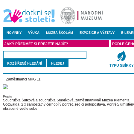
NOVINKY
VÝUKA
MUZEA ŠKOLÁM
EXPOZICE A VÝSTAVY
E-LEAR
JAKÝ PŘEDMĚT SI PŘEJETE NAJÍT?
PODLE ČEH
ROZŠÍŘENÉ HLEDÁNÍ
TYPU SBÍRKY
Zaměstnanci MKG 11
Popis
Soudružka Šutková a soudružka Smolíková, zaměstnankyně Muzea Klementa
Gottwalda. 2 x samostatný černobílý portrét, sedící polopostava. Portréty umístěn
obráceně vedle sebe.